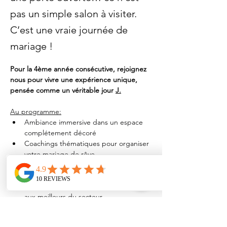
pas un simple salon à visiter.
C’est une vraie journée de
mariage !
Pour la 4ème année consécutive, rejoignez 
nous pour vivre une expérience unique, 
pensée comme un véritable jour 
J.
Au
 programme:
Ambiance immersive dans un espace 
complétement décoré
Coachings thématiques pour organiser 
votre mariage de rêve
Cérémonie laïque "comme si vous y 
étiez"
Nombreux prestataires pour s'associer 
aux meilleurs du secteur
Dégustations de nos traiteurs 
partenaires et des produits de la 