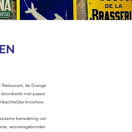
DEN
e - Restaurant, de Grange
n doordrenkt met passie.
 ambachtelijke knowhow.
 duurzame benadering van
erse, seizoensgebonden