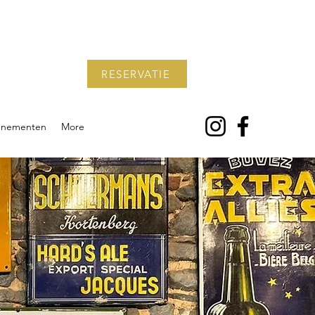
RESERVATIE
enementen
More