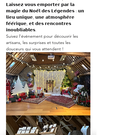
𝗟𝗮𝗶𝘀𝘀𝗲𝘇-𝘃𝗼𝘂𝘀 𝗲𝗺𝗽𝗼𝗿𝘁𝗲𝗿 𝗽𝗮𝗿 𝗹𝗮 
𝗺𝗮𝗴𝗶𝗲 𝗱𝘂 𝗡𝗼𝗲̈𝗹 𝗱𝗲𝘀 𝗟𝗲́𝗴𝗲𝗻𝗱𝗲𝘀 : 𝘂𝗻 
𝗹𝗶𝗲𝘂 𝘂𝗻𝗶𝗾𝘂𝗲, 𝘂𝗻𝗲 𝗮𝘁𝗺𝗼𝘀𝗽𝗵𝗲̀𝗿𝗲 
𝗳𝗲́𝗲́𝗿𝗶𝗾𝘂𝗲, 𝗲𝘁 𝗱𝗲𝘀 𝗿𝗲𝗻𝗰𝗼𝗻𝘁𝗿𝗲𝘀 
𝗶𝗻𝗼𝘂𝗯𝗹𝗶𝗮𝗯𝗹𝗲𝘀.
Suivez l’événement pour découvrir les 
artisans, les surprises et toutes les 
douceurs qui vous attendent !