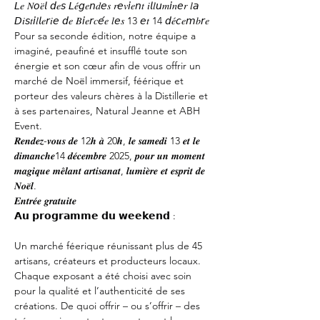
𝘓𝑒 𝑁𝘰𝑒̈𝘭 𝘥𝑒𝘴 𝘓𝑒́𝘨𝑒𝘯𝑑𝘦𝑠 𝑟𝘦𝑣𝘪𝑒𝘯𝑡 𝑖𝘭𝑙𝘶𝑚𝘪𝑛𝘦𝑟 𝑙𝘢 
𝘋𝑖𝘴𝑡𝘪𝑙𝘭𝑒𝘳𝑖𝘦 𝘥𝑒 𝐵𝘪𝑒𝘳𝑐𝘦́𝑒 𝑙𝘦𝑠 13 𝘦𝑡 14 𝘥𝑒́𝘤𝑒𝘮𝑏𝘳𝑒
Pour sa seconde édition, notre équipe a 
imaginé, peaufiné et insufflé toute son 
énergie et son cœur afin de vous offrir un 
marché de Noël immersif, féérique et 
porteur des valeurs chères à la Distillerie et 
à ses partenaires, Natural Jeanne et ABH 
Event.
𝑹𝒆𝒏𝒅𝒆𝒛-𝒗𝒐𝒖𝒔 𝒅𝒆 12𝒉 𝒂̀ 20𝒉, 𝒍𝒆 𝒔𝒂𝒎𝒆𝒅𝒊 13 𝒆𝒕 𝒍𝒆 
𝒅𝒊𝒎𝒂𝒏𝒄𝒉𝒆14 𝒅𝒆́𝒄𝒆𝒎𝒃𝒓𝒆 2025, 𝒑𝒐𝒖𝒓 𝒖𝒏 𝒎𝒐𝒎𝒆𝒏𝒕 
𝒎𝒂𝒈𝒊𝒒𝒖𝒆 𝒎𝒆̂𝒍𝒂𝒏𝒕 𝒂𝒓𝒕𝒊𝒔𝒂𝒏𝒂𝒕, 𝒍𝒖𝒎𝒊𝒆̀𝒓𝒆 𝒆𝒕 𝒆𝒔𝒑𝒓𝒊𝒕 𝒅𝒆 
𝑵𝒐𝒆̈𝒍.
𝑬𝒏𝒕𝒓𝒆́𝒆 𝒈𝒓𝒂𝒕𝒖𝒊𝒕𝒆
𝗔𝘂 𝗽𝗿𝗼𝗴𝗿𝗮𝗺𝗺𝗲 𝗱𝘂 𝘄𝗲𝗲𝗸𝗲𝗻𝗱 :
Un marché féerique réunissant plus de 45 
artisans, créateurs et producteurs locaux. 
Chaque exposant a été choisi avec soin 
pour la qualité et l’authenticité de ses 
créations. De quoi offrir – ou s’offrir – des 