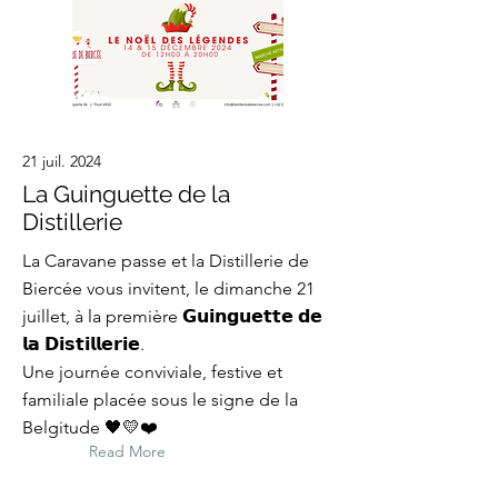
21 juil. 2024
La Guinguette de la
Distillerie
La Caravane passe et la Distillerie de
Biercée vous invitent, le dimanche 21
juillet, à la première 𝗚𝘂𝗶𝗻𝗴𝘂𝗲𝘁𝘁𝗲 𝗱𝗲
𝗹𝗮 𝗗𝗶𝘀𝘁𝗶𝗹𝗹𝗲𝗿𝗶𝗲.
Une journée conviviale, festive et
familiale placée sous le signe de la
Belgitude 🖤💛❤️
Read More