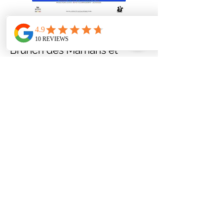
12 mai 2024
Brunch des Mamans et
atelier floral
La Grange des Légendes, Distillerie de
Biercée, vous invite à fêter
chaleureusement vos mamans autour
d'un Brunch et d'un atelier floral le
dimanche 12 mai 2024.
Read More