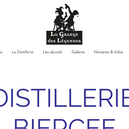
s
La Distillerie
Les alcools
Galerie
Horaires & Infos
DISTILLERI
BIERCEE