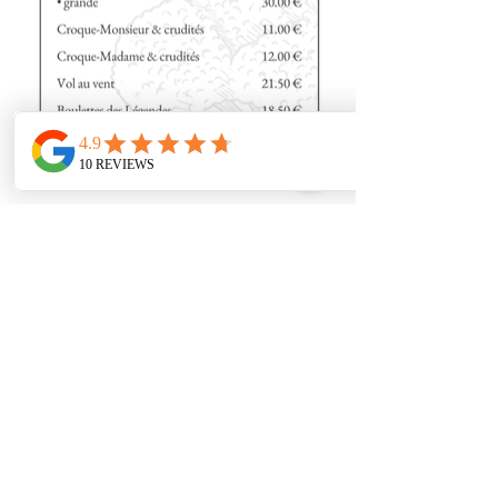
Le menu zéro
gaspi
Tous les dimanches soirs, avant nos
jours de fermeture, nous vous invitons
à découvrir un menu zéro gaspillage
en trois services (entrée, plat et
dessert), conçu pour respecter notre
engagement écoresponsable.