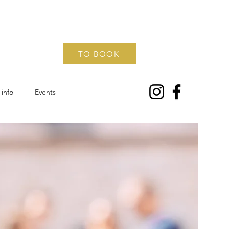
TO BOOK
info
Events