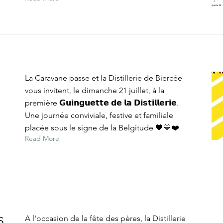
La Caravane passe et la Distillerie de Biercée
vous invitent, le dimanche 21 juillet, à la
première 𝗚𝘂𝗶𝗻𝗴𝘂𝗲𝘁𝘁𝗲 𝗱𝗲 𝗹𝗮 𝗗𝗶𝘀𝘁𝗶𝗹𝗹𝗲𝗿𝗶𝗲.
Une journée conviviale, festive et familiale
placée sous le signe de la Belgitude 🖤💛❤️
Read More
s
A l'occasion de la fête des pères, la Distillerie