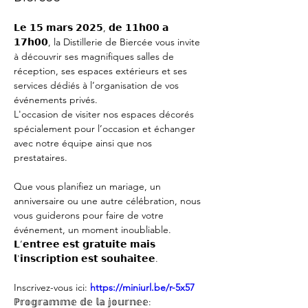
𝗟𝗲 𝟭𝟱 𝗺𝗮𝗿𝘀 𝟮𝟬𝟮𝟱, 𝗱𝗲 𝟭𝟭𝗵𝟬𝟬 𝗮 
𝟭𝟳𝗵𝟬𝟬, la Distillerie de Biercée vous invite 
à découvrir ses magnifiques salles de 
réception, ses espaces extérieurs et ses 
services dédiés à l’organisation de vos 
événements privés.
L'occasion de visiter nos espaces décorés 
spécialement pour l’occasion et échanger 
avec notre équipe ainsi que nos 
prestataires.
Que vous planifiez un mariage, un 
anniversaire ou une autre célébration, nous 
vous guiderons pour faire de votre 
événement, un moment inoubliable.
𝗟’𝗲𝗻𝘁𝗿𝗲𝗲 𝗲𝘀𝘁 𝗴𝗿𝗮𝘁𝘂𝗶𝘁𝗲 𝗺𝗮𝗶𝘀 
𝗹'𝗶𝗻𝘀𝗰𝗿𝗶𝗽𝘁𝗶𝗼𝗻 𝗲𝘀𝘁 𝘀𝗼𝘂𝗵𝗮𝗶𝘁𝗲𝗲.
Inscrivez-vous ici:
https://miniurl.be/r-5x57
ℙ𝕣𝕠𝕘𝕣𝕒𝕞𝕞𝕖 𝕕𝕖 𝕝𝕒 𝕛𝕠𝕦𝕣𝕟𝕖𝕖: